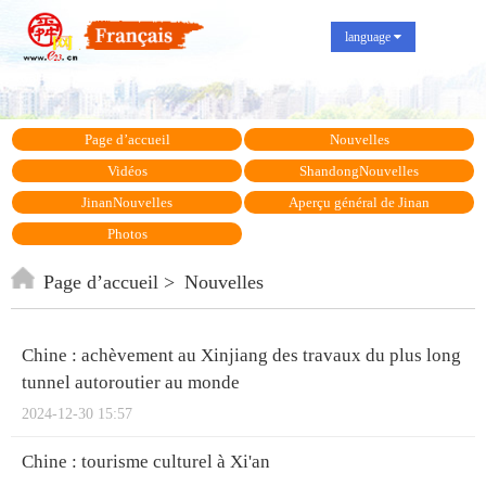
language
Page d’accueil
Nouvelles
Vidéos
ShandongNouvelles
JinanNouvelles
Aperçu général de Jinan
Photos
Page d’accueil
Nouvelles
Chine : achèvement au Xinjiang des travaux du plus long
tunnel autoroutier au monde
2024-12-30 15:57
Chine : tourisme culturel à Xi'an