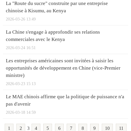
La "Route du sucre" construite par une entreprise
chinoise à Kisumu, au Kenya
2026-03-26 13:49
La Chine s'engage à approfondir ses relations
commerciales avec le Kenya
2026-03-24 16:51
Les entreprises américaines sont invitées à saisir les
opportunités de développement en Chine (vice-Premier
ministre)
2026-03-23 15:13
Le MAE chinois affirme que la politique de puissance n'a
pas d'avenir
2026-03-18 14:59
1
2
3
4
5
6
7
8
9
10
11