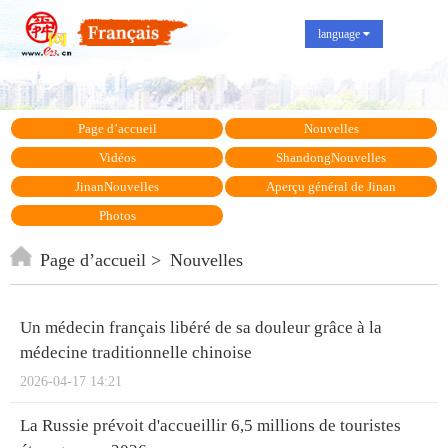
language
Page d’accueil
Nouvelles
Vidéos
ShandongNouvelles
JinanNouvelles
Aperçu général de Jinan
Photos
Page d’accueil
Nouvelles
Un médecin français libéré de sa douleur grâce à la
médecine traditionnelle chinoise
2026-04-17 14:21
La Russie prévoit d'accueillir 6,5 millions de touristes